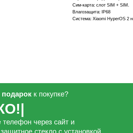
Cим-карта: слот SIM + SIM.
Влагозащита: IP68
Система: Xiaomi HyperOS 2 н
ь
подарок
к покупке?
КО!
|
 телефон через сайт и
 защитное стекло с установкой