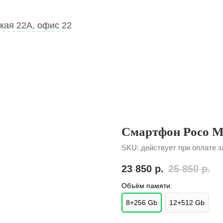
кая 22А, офис 22
Смартфон Poco M
SKU:
действует при оплате 
23 850
р.
25 850
р.
Объём памяти:
8+256 Gb
12+512 Gb