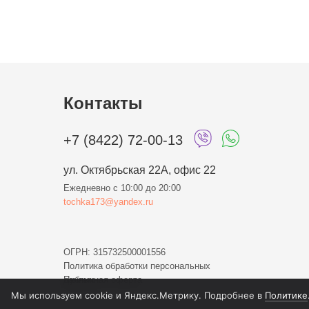
Контакты
+7 (8422) 72-00-13
ул. Октябрьская 22А, офис 22
Ежедневно с 10:00 до 20:00
tochka173@yandex.ru
ОГРН: 315732500001556
Политика обработки персональных
данных
Публичная оферта
Мы используем cookie и Яндекс.Метрику. Подробнее в
Политике