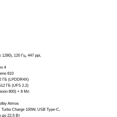
1280), 120 Гц, 447 ppi,
en 4
eno 810
12 ГБ (LPDDR4X)
12 ГБ (UFS 2.2)
sion 800) + 8 Мп
Dolby Atmos
, Turbo Charge 100W, USB Type-C,
 до 22,5 Вт